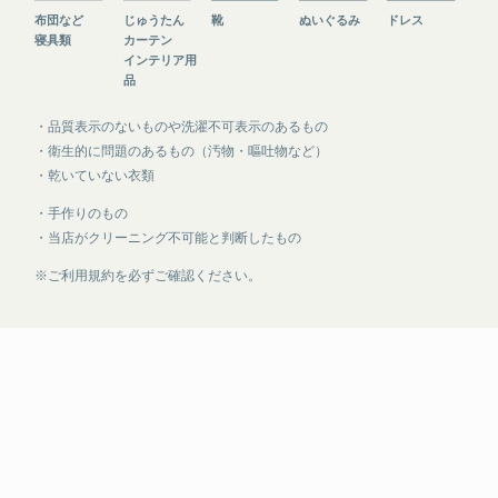
ドレス
ぬいぐるみ
靴
じゅうたん
布団など
カーテン
寝具類
インテリア用
品
・品質表示のないものや洗濯不可表示のあるもの
・衛生的に問題のあるもの（汚物・嘔吐物など）
・乾いていない衣類
・手作りのもの
・当店がクリーニング不可能と判断したもの
※ご利用規約を必ずご確認ください。